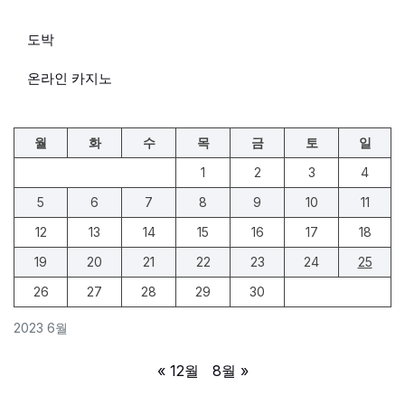
도박
온라인 카지노
월
화
수
목
금
토
일
1
2
3
4
5
6
7
8
9
10
11
12
13
14
15
16
17
18
19
20
21
22
23
24
25
26
27
28
29
30
2023 6월
« 12월
8월 »