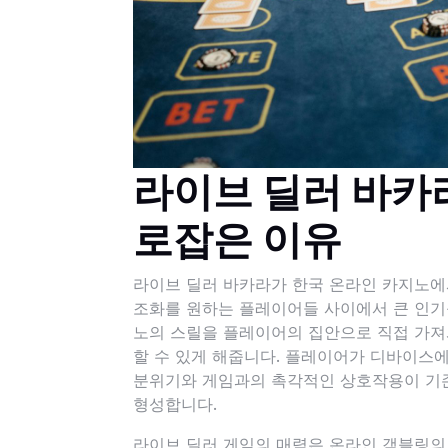
라이브 딜러 바카
로잡은 이유
라이브 딜러 바카라가 한국 온라인 카지노
조화를 원하는 플레이어들 사이에서 큰 인기를
노의 스릴을 플레이어의 집안으로 직접 가져
할 수 있게 해줍니다. 플레이어가 디바이스
분위기와 게임과의 촉각적인 상호작용이 기존
형성합니다.
라이브 딜러 게임의 매력은 온라인 갬블링의 