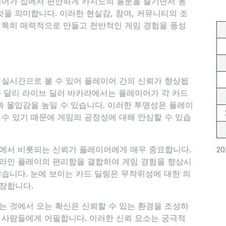
이어가 집에서 편안하게 카지노의 흥분을 즐기면서 동
것을 의미합니다. 이러한 현실감, 참여, 커뮤니티의 조
 특히 매력적으로 만들고 전반적인 게임 경험을 풍성
 실시간으로 볼 수 있어 플레이어 간의 신뢰가 향상됩
임과 달리 라이브 딜러 바카라에서는 플레이어가 각 카드
과 몰입감을 높일 수 있습니다. 이러한 투명성은 플레이
수 있기 때문에 게임의 공정성에 대해 안심할 수 있습
에서 비롯되는 신뢰가 플레이어에게 매우 중요합니다.
20
라인 플레이의 편리함을 결합하여 게임 경험을 향상시
습니다. 눈에 보이는 카드 딜링은 무작위성에 대한 의
장합니다.
는 것에서 오는 확신은 신뢰할 수 있는 환경을 조성하
 사람들에게 어필합니다. 이러한 신뢰 요소는 궁극적