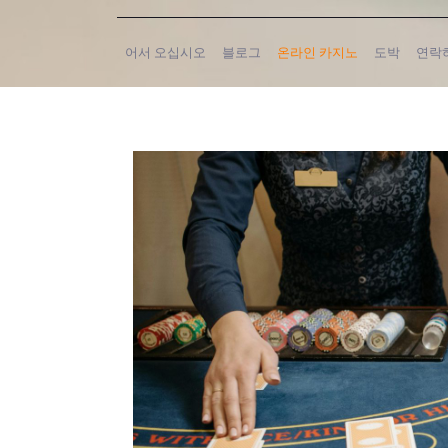
Skip
to
어서 오십시오
블로그
온라인 카지노
도박
연락
content