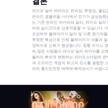
결론
라이브 딜러 바카라는 편의성, 투명성, 몰입
온라인 갬블러들 사이에서 인기가 급상승했습
는 기존 온라인 바카라와 달리, 라이브 딜러
러와 실시간으로 상호작용할 수 있습니다. 
조성하여 플레이어가 딜러 및 다른 참가자들과
투명한 특성으로 인해 플레이어가 셔플과 딜
장하므로 신뢰가 형성됩니다. 정통 카지노 
에 많은 사람들이 라이브 딜러 바카라를 선호
블러의 빠르게 변화하는 라이프스타일에 완
과 오프라인 게임의 최고의 요소를 결합한 스
라의 흥미진진한 매력에 빠져보시기 바랍니다