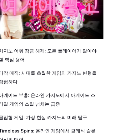
카지노 어휘 잠금 해제: 모든 플레이어가 알아야
할 핵심 용어
마작 매직: 시대를 초월한 게임의 카지노 변형을
탐험하다
아케이드 부흥: 온라인 카지노에서 아케이드 스
타일 게임의 스릴 넘치는 급증
몰입형 게임: 가상 현실 카지노의 미래 탐구
Timeless Spins: 온라인 게임에서 클래식 슬롯
머신의 매력