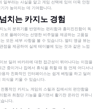
 일부라는 사실을 알고 게임 선택에 있어 더욱 안정
인기가 높아지는 데 기여합니다.
 넘치는 카지노 경험
카지노의 분위기를 반영하는 편리함과 흥미진진함이 독
전으로 플레이어는 선명한 비주얼을 제공하는 고품질
는 모든 세부 사항을 볼 수 있습니다. 멀티 앵글 뷰는
관점을 제공하여 실제 테이블에 있는 것과 같은 느낌
이브 딜러 바카라에 대한 접근성이 뛰어나다는 이점을
퇴근 중이거나 집에서 휴식을 취할 때 등 언제 어디서나
 사용자 친화적인 인터페이스는 쉽게 베팅을 하고 딜러
 의식을 키울 수 있습니다.
 전통적인 카지노 게임의 스릴과 집에서의 편안함을
리함과 최첨단 기능을 즐기면서 활기찬 온라인 커뮤니
있습니다.