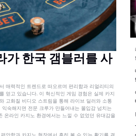
라가 한국 갬블러를 사
에서 매력적인 트렌드로 떠오르며 편리함과 리얼리티의
 얻고 있습니다. 이 혁신적인 게임 경험은 실제 카지
와 고화질 비디오 스트림을 통해 라이브 딜러와 소통
에 익숙해지면 전문 크루가 만들어내는 몰입감 넘치는
 온라인 카지노 환경에서는 느낄 수 없었던 유대감을
편안함과 카지노 현장에서 흔히 볼 수 있는 활기를 결