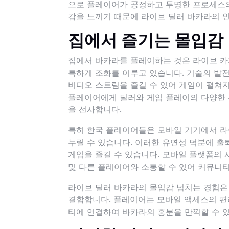
으로 플레이어가 공정하고 투명한 프로세스의
감을 느끼기 때문에 라이브 딜러 바카라의 
집에서 즐기는 몰입감
집에서 바카라를 플레이하는 것은 라이브 
특하게 조화를 이루고 있습니다. 기술의 발
비디오 스트림을 즐길 수 있어 게임이 펼쳐지
플레이어에게 딜러와 게임 플레이의 다양한 
을 선사합니다.
특히 한국 플레이어들은 모바일 기기에서 라
누릴 수 있습니다. 이러한 유연성 덕분에 출
게임을 즐길 수 있습니다. 모바일 플랫폼의
및 다른 플레이어와 소통할 수 있어 커뮤니티
라이브 딜러 바카라의 몰입감 넘치는 경험은
결합합니다. 플레이어는 모바일 액세스의 편
티에 연결하여 바카라의 흥분을 만끽할 수 