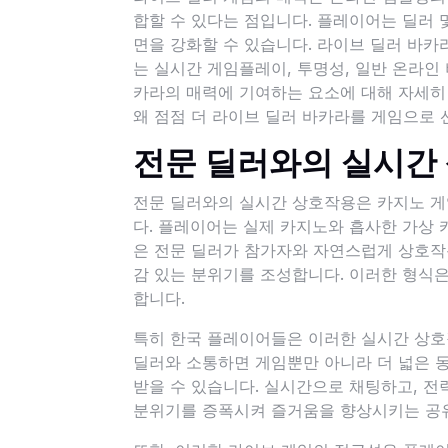
합할 수 있다는 점입니다. 플레이어는 딜러 
면을 강화할 수 있습니다. 라이브 딜러 바카
는 실시간 게임플레이, 투명성, 일반 온라인
카라의 매력에 기여하는 요소에 대해 자세히
왜 점점 더 라이브 딜러 바카라를 게임으로
전문 딜러와의 실시간
전문 딜러와의 실시간 상호작용은 카지노 게
다. 플레이어는 실제 카지노와 흡사한 가상
은 전문 딜러가 참가자와 자연스럽게 상호작
감 있는 분위기를 조성합니다. 이러한 형식은
합니다.
특히 한국 플레이어들은 이러한 실시간 상호
딜러와 소통하면 게임뿐만 아니라 더 넓은 
받을 수 있습니다. 실시간으로 채팅하고, 전
분위기를 증폭시켜 즐거움을 향상시키는 공