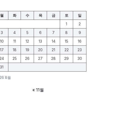
월
화
수
목
금
토
일
1
2
3
4
5
6
7
8
9
10
11
12
13
14
15
16
17
18
19
20
21
22
23
24
25
26
27
28
29
30
31
26 8월
« 11월